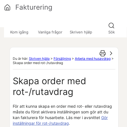
Hoppa över till huvudinnehåll
Fakturering
»
»
»
Kom igång
Vanliga frågor
Skriven hjälp
Sök
Du är här:
Skriven hjälp
>
Försäljning
>
Arbeta med husavdrag
>
Skapa order med rot-/rutavdrag
Skapa order med
rot-/rutavdrag
För att kunna skapa en order med rot- eller rutavdrag
måste du först aktivera inställningen som gör att du
kan fakturera för husarbete. Läs mer i avsnittet
Gör
inställningar för rot-/rutavdrag
.