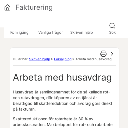
Hoppa över till huvudinnehåll
Fakturering
»
»
»
Kom igång
Vanliga frågor
Skriven hjälp
Sök
Du är här:
Skriven hjälp
>
Försäljning
>
Arbeta med husavdrag
Arbeta med husavdrag
Husavdrag är samlingsnamnet för de så kallade rot-
och rutavdragen, där köparen av en tjänst är
berättigad till skattereduktion och avdrag görs direkt
på fakturan.
Skattereduktionen för rotarbete är 30 % av
arbetskostnaden. Maxbeloppet för rot- och rutarbete