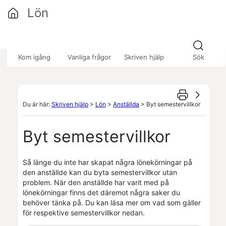
Hoppa över till huvudinnehåll
Lön
»
»
»
Kom igång
Vanliga frågor
Skriven hjälp
Sök
Du är här:
Skriven hjälp
>
Lön
>
Anställda
>
Byt semestervillkor
Byt semestervillkor
Så länge du inte har skapat några lönekörningar på
den anställde kan du byta semestervillkor utan
problem. När den anställde har varit med på
lönekörningar finns det däremot några saker du
behöver tänka på. Du kan läsa mer om vad som gäller
för respektive semestervillkor nedan.