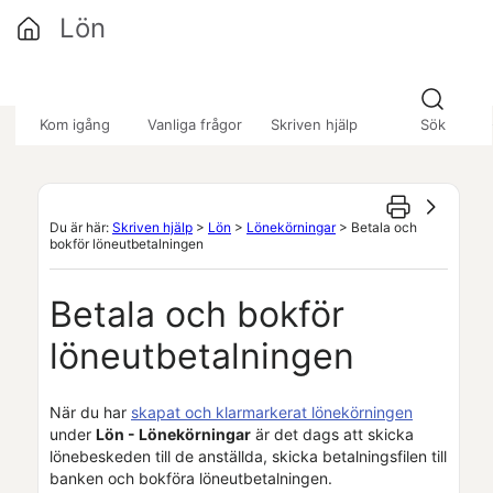
Hoppa över till huvudinnehåll
Lön
»
»
»
Kom igång
Vanliga frågor
Skriven hjälp
Sök
Du är här:
Skriven hjälp
>
Lön
>
Lönekörningar
>
Betala och
bokför löneutbetalningen
Betala och bokför
löneutbetalningen
När du har
skapat och klarmarkerat lönekörningen
under
Lön
- Lönekörningar
är det dags att skicka
lönebeskeden till de anställda, skicka betalningsfilen till
banken och bokföra löneutbetalningen.