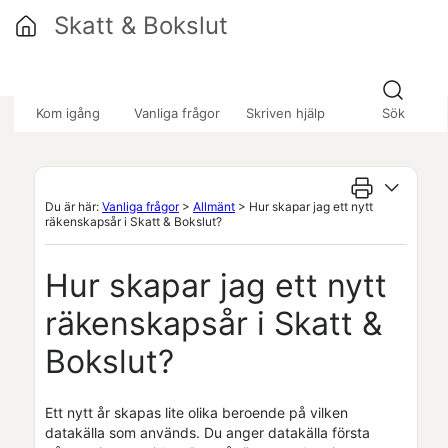
Hoppa över till huvudinnehåll
Skatt & Bokslut
»
»
»
Kom igång
Vanliga frågor
Skriven hjälp
Sök
Du är här:
Vanliga frågor
>
Allmänt
>
Hur skapar jag ett nytt
räkenskapsår i Skatt & Bokslut?
Hur skapar jag ett nytt
räkenskapsår i
Skatt &
Bokslut
?
Ett nytt år skapas lite olika beroende på vilken
datakälla som används. Du anger datakälla första