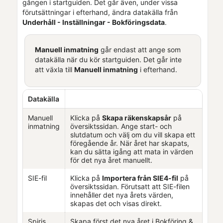
gången i startguiden. Det går även, under vissa
förutsättningar i efterhand, ändra datakälla från
Underhåll - Inställningar - Bokföringsdata
.
Manuell inmatning
går endast att ange som
datakälla när du kör startguiden. Det går inte
att växla till
Manuell inmatning
i efterhand.
Datakälla
Manuell
Klicka på
Skapa räkenskapsår
på
inmatning
översiktssidan. Ange start- och
slutdatum och välj om du vill skapa ett
föregående år. När året har skapats,
kan du sätta igång att mata in värden
för det nya året manuellt.
SIE-fil
Klicka på
Importera från SIE4-fil
på
översiktssidan. Förutsatt att SIE-filen
innehåller det nya årets värden,
skapas det och visas direkt.
Spiris
Skapa först det nya året i
Bokföring &