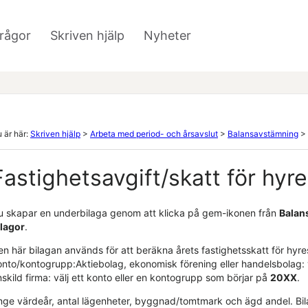
Hoppa över till huvudinnehåll
frågor
Skriven hjälp
Nyheter
»
»
 är här:
Skriven hjälp
>
Arbeta med period- och årsavslut
>
Balansavstämning
>
Fastighetsavgift/skatt för hyr
u skapar en underbilaga genom att klicka på gem-ikonen från
Balan
ilagor
.
en här bilagan används för att beräkna årets fastighetsskatt för hyre
onto/kontogrupp:Aktiebolag, ekonomisk förening eller handelsbolag: v
skild firma: välj ett konto eller en kontogrupp som börjar på
20XX
.
nge värdeår, antal lägenheter, byggnad/tomtmark och ägd andel. Bil