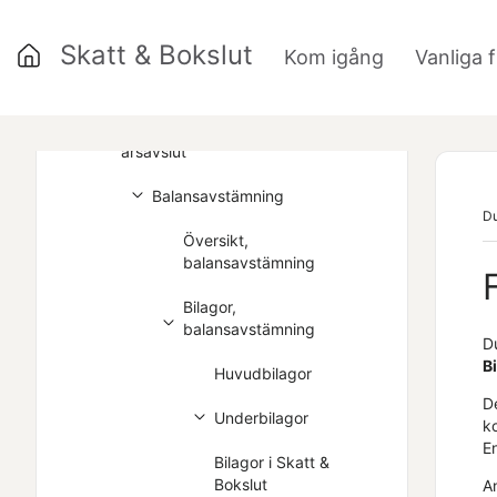
Skriven hjälp
Skatt & Bokslut
Kom igång
Vanliga 
»
Översiktssidan
Arbeta med period- och
årsavslut
Balansavstämning
Du
Översikt,
balansavstämning
Bilagor,
balansavstämning
D
B
Huvudbilagor
D
Underbilagor
k
En
Bilagor i Skatt &
Bokslut
A