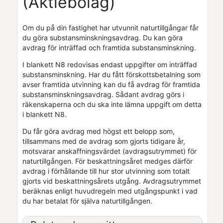
(Aktiebolag)
Om du på din fastighet har utvunnit naturtillgångar får
du göra substansminskningsavdrag. Du kan göra
avdrag för inträffad och framtida substansminskning.
I blankett N8 redovisas endast uppgifter om inträffad
substansminskning. Har du fått förskottsbetalning som
avser framtida utvinning kan du få avdrag för framtida
substansminskningsavdrag. Sådant avdrag görs i
räkenskaperna och du ska inte lämna uppgift om detta
i blankett N8.
Du får göra avdrag med högst ett belopp som,
tillsammans med de avdrag som gjorts tidigare år,
motsvarar anskaffningsvärdet (avdragsutrymmet) för
naturtillgången. För beskattningsåret medges därför
avdrag i förhållande till hur stor utvinning som totalt
gjorts vid beskattningsårets utgång. Avdragsutrymmet
beräknas enligt huvudregeln med utgångspunkt i vad
du har betalat för själva naturtillgången.