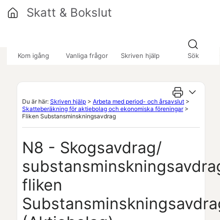
Hoppa över till huvudinnehåll
Skatt & Bokslut
»
»
»
Kom igång
Vanliga frågor
Skriven hjälp
Sök
Du är här:
Skriven hjälp
>
Arbeta med period- och årsavslut
>
Skatteberäkning för aktiebolag och ekonomiska föreningar
>
Fliken Substansminskningsavdrag
N8 - Skogsavdrag/
substansminskningsavdra
fliken
Substansminskningsavdra