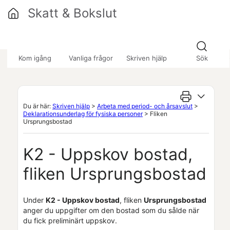
Hoppa över till huvudinnehåll
Skatt & Bokslut
»
»
»
Kom igång
Vanliga frågor
Skriven hjälp
Sök
Du är här:
Skriven hjälp
>
Arbeta med period- och årsavslut
>
Deklarationsunderlag för fysiska personer
>
Fliken
Ursprungsbostad
K2 - Uppskov bostad,
fliken Ursprungsbostad
Under
K2 - Uppskov bostad
, fliken
Ursprungsbostad
anger du uppgifter om den bostad som du sålde när
du fick preliminärt uppskov.