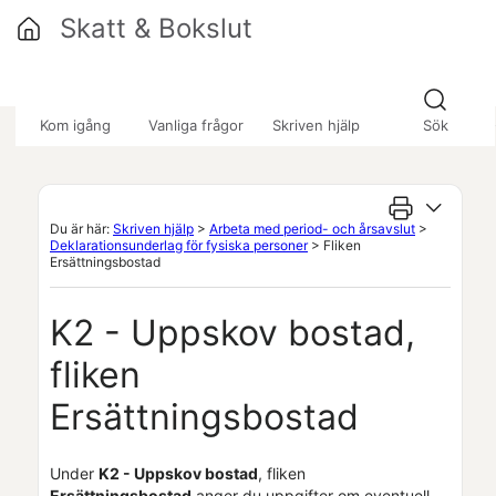
Hoppa över till huvudinnehåll
Skatt & Bokslut
»
»
»
Kom igång
Vanliga frågor
Skriven hjälp
Sök
Du är här:
Skriven hjälp
>
Arbeta med period- och årsavslut
>
Deklarationsunderlag för fysiska personer
>
Fliken
Ersättningsbostad
K2 - Uppskov bostad,
fliken
Ersättningsbostad
Under
K2 - Uppskov bostad
, fliken
Ersättningsbostad
anger du uppgifter om eventuell