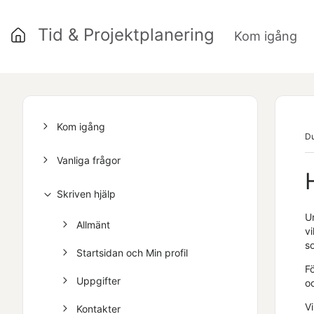
Tid & Projektplanering
Kom igång
»
Kom igång
Du
Vanliga frågor
Skriven hjälp
U
Allmänt
v
s
Startsidan och Min profil
F
Uppgifter
o
V
Kontakter