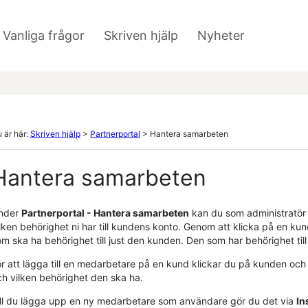
Hoppa över till huvudinnehåll
Vanliga frågor
Skriven hjälp
Nyheter
»
»
 är här:
Skriven hjälp
>
Partnerportal
>
Hantera samarbeten
Hantera samarbeten
nder
Partnerportal - Hantera samarbeten
kan du som administratör
ilken behörighet ni har till kundens konto. Genom att klicka på en k
om ska ha behörighet till just den kunden. Den som har behörighet t
ör att lägga till en medarbetare på en kund klickar du på kunden och
ch vilken behörighet den ska ha.
ill du lägga upp en ny medarbetare som användare gör du det via
In