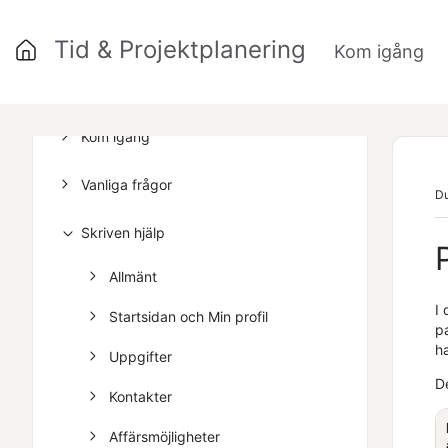
Tid & Projektplanering
Kom igång
»
Kom igång
Vanliga frågor
Du
Skriven hjälp
Allmänt
I
Startsidan och Min profil
pa
h
Uppgifter
De
Kontakter
Affärsmöjligheter