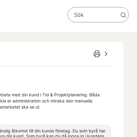
arbeta med din kund i
Tid & Projektplanering
. Båda
enkla er administration och minska den manuella
amarbetet ska se ut.
ändig åtkomst till din kunds företag. Du som byrå har
os din kund. Som byrå kan du då logga in i kundens