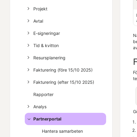
Projekt
Avtal
E-signeringar
N
be
Tid & kvitton
a
Resursplanering
F
Fakturering (före 15/10 2025)
Fö
te
Fakturering (efter 15/10 2025)
Rapporter
Analys
Gö
Partnerportal
Hantera samarbeten