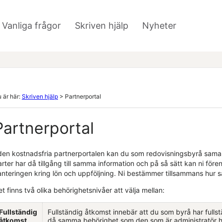
Hoppa över till huvudinnehåll
Vanliga frågor
Skriven hjälp
Nyheter
»
»
 är här:
Skriven hjälp
>
Partnerportal
Partnerportal
 den kostnadsfria partnerportalen kan du som redovisningsbyrå sam
rter har då tillgång till samma information och på så sätt kan ni för
anteringen kring lön och uppföljning. Ni bestämmer tillsammans hur s
t finns två olika behörighetsnivåer att välja mellan:
Fullständig
Fullständig åtkomst innebär att du som byrå har fullst
åtkomst
då samma behörighet som den som är administratör h