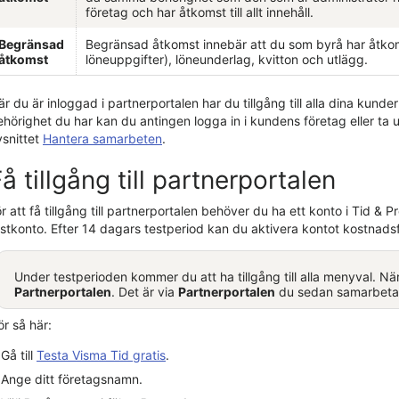
företag och har åtkomst till allt innehåll.
Begränsad
Begränsad åtkomst innebär att du som byrå har åtkom
åtkomst
löneuppgifter), löneunderlag, kvitton och utlägg.
är du är inloggad i partnerportalen har du tillgång till alla dina ku
hörighet du har kan du antingen logga in i kundens företag eller ta u
vsnittet
Hantera samarbeten
.
å tillgång till partnerportalen
r att få tillgång till partnerportalen behöver du ha ett konto i
Tid & Pr
stkonto. Efter 14 dagars testperiod kan du aktivera kontot kostnadsfr
Under testperioden kommer du att ha tillgång till alla menyval. Nä
Partnerportalen
. Det är via
Partnerportalen
du sedan samarbetar
r så här:
Gå till
Testa
Visma Tid
gratis
.
Ange ditt företagsnamn.