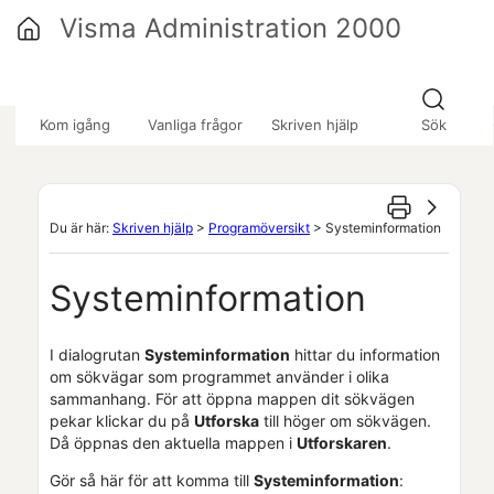
Hoppa över till huvudinnehåll
Visma Administration 2000
»
»
»
Kom igång
Vanliga frågor
Skriven hjälp
Sök
Du är här:
Skriven hjälp
>
Programöversikt
>
Systeminformation
Systeminformation
I dialogrutan
Systeminformation
hittar du information
om sökvägar som programmet använder i olika
sammanhang. För att öppna mappen dit sökvägen
pekar klickar du på
Utforska
till höger om sökvägen.
Då öppnas den aktuella mappen i
Utforskaren
.
Gör så här för att komma till
Systeminformation
: