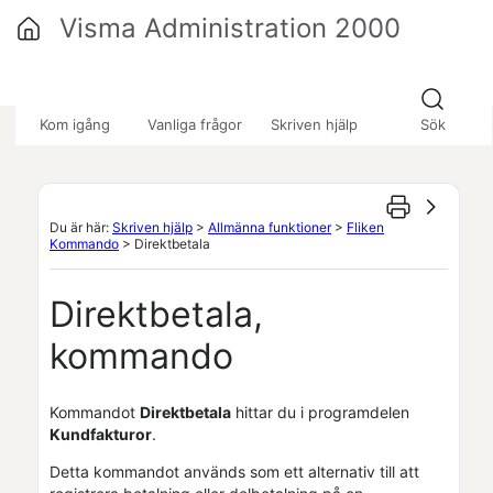
Hoppa över till huvudinnehåll
Visma Administration 2000
»
»
»
Kom igång
Vanliga frågor
Skriven hjälp
Sök
Du är här:
Skriven hjälp
>
Allmänna funktioner
>
Fliken
Kommando
>
Direktbetala
Direktbetala,
kommando
Kommandot
Direktbetala
hittar du i programdelen
Kundfakturor
.
Detta kommandot används som ett alternativ till att