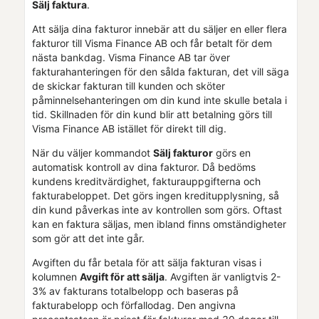
Sälj faktura
.
Att sälja dina fakturor innebär att du säljer en eller flera
fakturor till
Visma Finance AB
och får betalt för dem
nästa bankdag.
Visma Finance AB
tar över
fakturahanteringen för den sålda fakturan, det vill säga
de skickar fakturan till kunden och sköter
påminnelsehanteringen om din kund inte skulle betala i
tid. Skillnaden för din kund blir att betalning görs till
Visma Finance AB
istället för direkt till dig.
När du väljer kommandot
Sälj fakturor
görs en
automatisk kontroll av dina fakturor. Då bedöms
kundens kreditvärdighet, fakturauppgifterna och
fakturabeloppet. Det görs ingen kreditupplysning, så
din kund påverkas inte av kontrollen som görs. Oftast
kan en faktura säljas, men ibland finns omständigheter
som gör att det inte går.
Avgiften du får betala för att sälja fakturan visas i
kolumnen
Avgift för att sälja
. Avgiften är vanligtvis 2-
3% av fakturans totalbelopp och baseras på
fakturabelopp och förfallodag. Den angivna