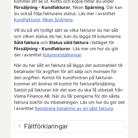
kommer att se ut. Kvitto och kopia hittar du under
Försäljning -
Kundfakturor
, fliken
Spårning
. Där kan
du också följa fakturans status. Läs mer i avsnittet
Kundfakturor, fliken Spårning
.
Vill du på ett tydligt sätt se vilka fakturor du har sålt
och vilken status de har, kan du lägga till kolumnerna
Såld faktura
och
Status såld faktura
i listläget för
Försäljning -
Kundfakturor
. Läs mer om hur du gör
det i avsnittet
Kolumninställningar
.
När du har sålt en faktura så läggs det automatiskt till
betalrader för avgiften för att sälja och momsen för
den avgiften. Kontot för kundfordran på fakturan
kommer att ändras till kontot för fakturaförsäljning.
Saldot på fakturan blir det som du ska få utbetalt från
Visma Finance AB
. När du får pengarna för din sålda
faktura bokför du inbetalningen. Läs om hur du gör det
i avsnittet
Registrera betalning av en såld faktura
.
Fältförklaringar