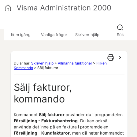
Hoppa över till huvudinnehåll
Visma Administration 2000
»
»
»
Kom igång
Vanliga frågor
Skriven hjälp
Sök
Du är här:
Skriven hjälp
>
Allmänna funktioner
>
Fliken
Kommando
>
Sälj fakturor
Sälj fakturor,
kommando
Kommandot
Sälj fakturor
använder du i programdelen
Försäljning - Fakturahantering
. Du kan också
använda det inne på en faktura i programdelen
Försäljning -
Kundfakturor
, men då heter kommandot