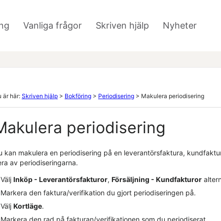
Hoppa över till huvudinnehåll
ng
Vanliga frågor
Skriven hjälp
Nyheter
»
»
»
 är här:
Skriven hjälp
>
Bokföring
>
Periodisering
>
Makulera periodisering
Makulera periodisering
u kan makulera en periodisering på en leverantörsfaktura
, kundfaktu
era av periodiseringarna.
Välj
Inköp - Leverantörsfakturor
,
Försäljning -
Kundfakturor
alter
Markera den faktura/verifikation du gjort periodiseringen på.
Välj
Kortläge
.
Markera den rad på fakturan/verifikationen som du periodiserat.