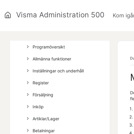
Vanliga frågor
Visma Administration 500
Kom igå
Skriven hjälp
Arbeta smartare i ditt program
Programöversikt
Du
Allmänna funktioner
Inställningar och underhåll
Register
D
Försäljning
fl
Inköp
Artiklar/Lager
Betalningar