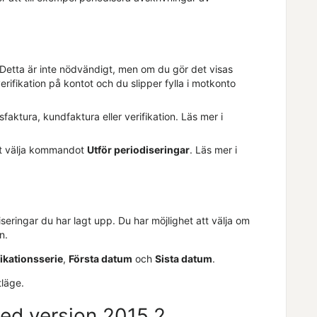
. Detta är inte nödvändigt, men om du gör det visas
erifikation på kontot och du slipper fylla i motkonto
sfaktura
, kundfaktura
eller verifikation. Läs mer i
tt välja kommandot
Utför periodiseringar
. Läs mer i
seringar du har lagt upp. Du har möjlighet att välja om
n.
fikationsserie
,
Första datum
och
Sista datum
.
tläge.
med version 2015.2