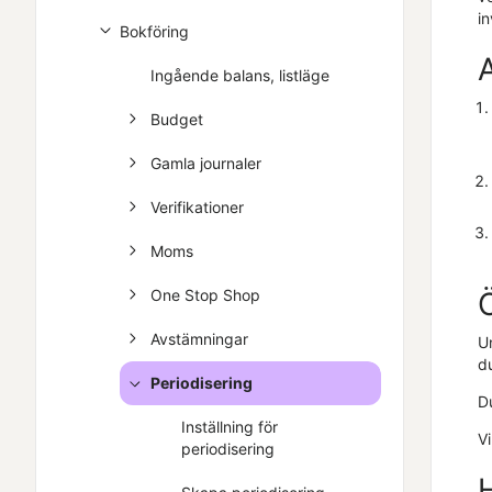
in
Bokföring
Ingående balans, listläge
Budget
Gamla journaler
Verifikationer
Moms
One Stop Shop
Avstämningar
U
du
Periodisering
Du
Inställning för
Vi
periodisering