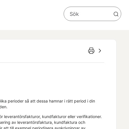
ika perioder så att dessa hamnar i rätt period i din
oden.
ör leverantörsfakturor
, kundfakturor
eller verifikationer.
sering av leverantörsfaktura, kundfaktura och
r att till exempel periodisera avskrivningar av