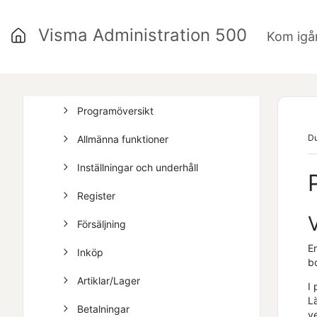
Vanliga frågor
Visma Administration 500
Kom igå
Skriven hjälp
Arbeta smartare i ditt program
Programöversikt
Du
Allmänna funktioner
Inställningar och underhåll
Register
Försäljning
En
Inköp
bo
Artiklar/Lager
I
L
Betalningar
v