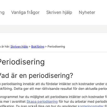
Hoppa över till huvudinnehåll
ng
Vanliga frågor
Skriven hjälp
Nyheter
»
»
»
 är här:
Skriven hjälp
>
Bokföring
>
Periodisering
Periodisering
Vad är en periodisering?
 periodisering innebär att du fördelar
intäkter och
kostnader under ol
kföring. Detta ger ett mer rättvisande resultat för den aktuella peri
 programmet har du möjlighet att periodisera
intäkter och
kostnader f
äs mer i avsnittet
Skapa periodisering
för hur du arbetar med periodi
erifikation. Du kan också läsa om hur du använder
konteringsmallar
fö