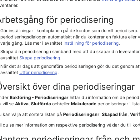
ventarier.
Arbetsgång för periodisering
Gör inställningar i kontoplanen på de konton som du vill periodisera
periodiseringsdialogen automatiskt när du konterar en
faktura eller
v
varje gång. Läs mer i avsnittet
Inställning för periodisering
.
Skapa din periodisering i samband med att du skapar din leverantör
avsnittet
Skapa periodisering
.
När det är dags att genomföra periodiseringen gör du det genom a
avsnittet
Utför periodisering
.
Översikt över dina periodiseringar
nder
Bokföring - Periodiseringar
hittar du information om de periodi
 vill se
Aktiva
,
Slutförda
och/eller
Makulerade
periodiseringar i lista
 kan välja att sortera listan på
Periodiseringsnr
,
Skapad från
,
Veri
ll du se mer information om respektive periodisering växlar du till kor
Hantera periodiseringar från och 