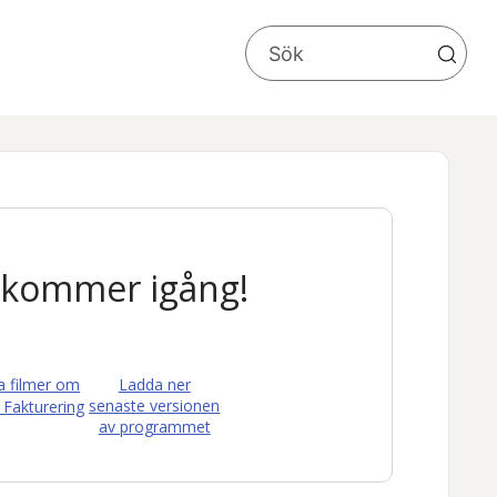
du kommer igång!
la filmer om
Ladda ner
senaste versionen
 Fakturering
av programmet