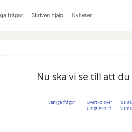
Hoppa över till huvudinnehåll
iga frågor
Skriven hjälp
Nyheter
»
»
Nu ska vi se till att 
Vanliga frågor
Översikt över
Se al
programmet
Visma