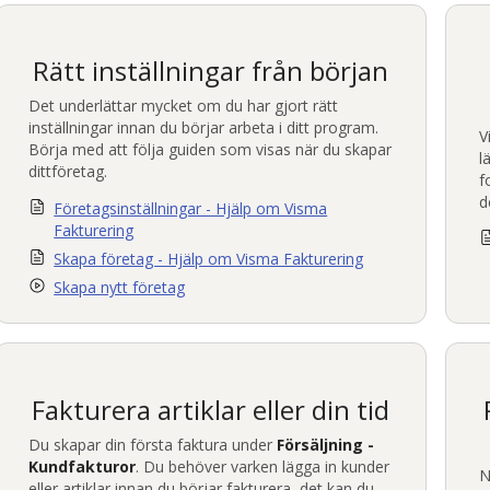
Rätt inställningar från början
Det underlättar mycket om du har gjort rätt
inställningar innan du börjar arbeta i ditt program.
V
Börja med att följa guiden som visas när du skapar
l
ditt
företag
.
f
d
Företagsinställningar - Hjälp om Visma
Fakturering
Skapa företag - Hjälp om Visma Fakturering
Skapa nytt företag
Fakturera artiklar eller din tid
Du skapar din första faktura under
Försäljning -
Kundfakturor
. Du behöver varken lägga in
kunder
N
eller artiklar innan du börjar fakturera, det kan du