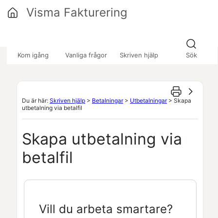
Hoppa över till huvudinnehåll
Visma Fakturering
»
»
»
Kom igång
Vanliga frågor
Skriven hjälp
Sök
Du är här:
Skriven hjälp
>
Betalningar
>
Utbetalningar
>
Skapa
utbetalning via betalfil
Skapa utbetalning via
betalfil
Vill du arbeta smartare?