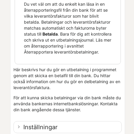
Du vet väl om att du enkelt kan läsa in en
återrapporteringsfil från din bank för att se
vilka leverantörsfakturor som har blivit
betalda. Betalningar och leverantörsfakturor
matchas automatiskt och fakturorna byter
status till
Betalda
. Bara för dig att kontrollera
och skriva ut en utbetalningsjournal. Läs mer
om återrapportering i avsnittet
Återrapportera leverantörsbetalningar.
Här beskrivs hur du gör en utbetalning i programmet
genom att skicka en betalfil till din bank. Du hittar
också information om hur du gör en delbetalning av en
leverantörsfaktura.
För att kunna skicka betalningar via din bank måste du
använda bankernas internetbankslösningar. Kontakta
din bank angående dessa tjänster.
Inställningar