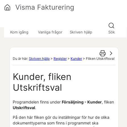
Hoppa över till huvudinnehåll
Visma Fakturering
»
»
»
Kom igång
Vanliga frågor
Skriven hjälp
Sök
Du är här:
Skriven hjälp
>
Register
>
Kunder
>
Fliken Utskriftsval
Kunder
, fliken
Utskriftsval
Programdelen finns under
Försäljning -
Kunder
, fliken
Utskriftsval
.
På den här fliken gör du inställningar för hur de olika
dokumenttyperna som finns i programmet ska