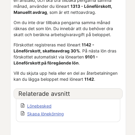
en anställd, och ska dra tillbaka pengarna samma
månad, använder du löneart
1313 - Löneförskott,
Manuellt avdrag
, som är ett nettoavdrag.
Om du inte drar tillbaka pengarna samma månad
räknas det som lön. Du innebär att du behöver dra
skatt och beräkna arbetsgivaravgift på beloppet.
Förskottet registreras med löneart
1142 -
Löneförskott, skatteavdrag 30%
. På nästa lön dras
förskottet automatiskt via lönearten
9101 -
Löneförskott på föregående lön
.
Vill du skjuta upp hela eller en del av återbetalningen
kan du lägga beloppet med löneart
1142
.
Relaterade avsnitt
Lönebesked
Skapa lönekörning