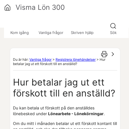
Hoppa över till huvudinnehåll
Visma Lön 300
»
»
»
Kom igång
Vanliga frågor
Skriven hjälp
Sök
Du är här:
Vanliga frågor
>
Registrera lönehändelser
>
Hur
betalar jag ut ett förskott till en anställd?
Hur betalar jag ut ett
förskott till en anställd?
Du kan betala ut förskott på den anställdes
lönebesked under
Lönearbete - Lönekörningar
.
Om du mitt i månaden betalar ut ett förskott kontant till