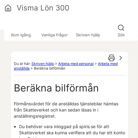
Hoppa över till huvudinnehåll
Visma Lön 300
»
»
»
Kom igång
Vanliga frågor
Skriven hjälp
Sök
Du är här:
Skriven hjälp
>
Arbeta med personal
>
Arbeta med
anställda
>
Beräkna bilförmån
Beräkna bilförmån
Förmånsvärdet för de anställdas tjänstebilar hämtas
från Skatteverket och kan sedan läsas in i
anställningsregistret.
Du behöver vara inloggad på
spiris.se
för att
Skatteverket ska kunna verifiera att du har ett konto