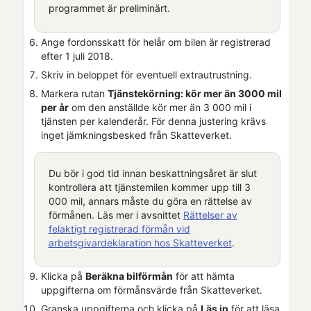
programmet är preliminärt.
Ange fordonsskatt för helår om bilen är registrerad
efter 1 juli 2018.
Skriv in beloppet för eventuell extrautrustning.
Markera rutan
Tjänstekörning: kör mer än 3000 mil
per år
om den anställde kör mer än 3 000 mil i
tjänsten per kalenderår. För denna justering krävs
inget jämkningsbesked från Skatteverket.
Du bör i god tid innan beskattningsåret är slut
kontrollera att tjänstemilen kommer upp till 3
000 mil, annars måste du göra en rättelse av
förmånen. Läs mer i avsnittet
Rättelser av
felaktigt registrerad förmån vid
arbetsgivardeklaration hos Skatteverket
.
Klicka på
Beräkna bilförmån
för att hämta
uppgifterna om förmånsvärde från Skatteverket.
Granska uppgifterna och klicka på
Läs in
för att läsa