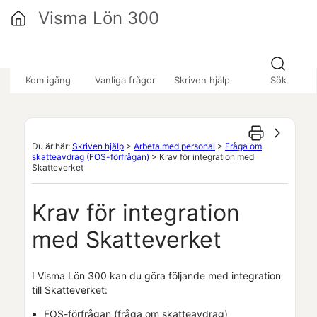
Hoppa över till huvudinnehåll
Visma Lön 300
»
»
»
Kom igång
Vanliga frågor
Skriven hjälp
Sök
Du är här:
Skriven hjälp
>
Arbeta med personal
>
Fråga om
skatteavdrag (FOS-förfrågan)
>
Krav för integration med
Skatteverket
Krav för integration
med Skatteverket
I
Visma Lön 300
kan du göra följande med integration
till Skatteverket:
FOS-förfrågan (fråga om skatteavdrag)