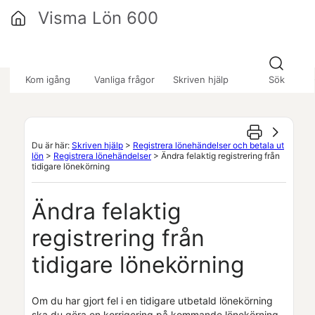
Hoppa över till huvudinnehåll
Visma Lön 600
»
»
»
Kom igång
Vanliga frågor
Skriven hjälp
Sök
Du är här:
Skriven hjälp
>
Registrera lönehändelser och betala ut
lön
>
Registrera lönehändelser
>
Ändra felaktig registrering från
tidigare lönekörning
Ändra felaktig
registrering från
tidigare lönekörning
Om du har gjort fel i en tidigare utbetald lönekörning
ska du göra en korrigering på kommande lönekörning