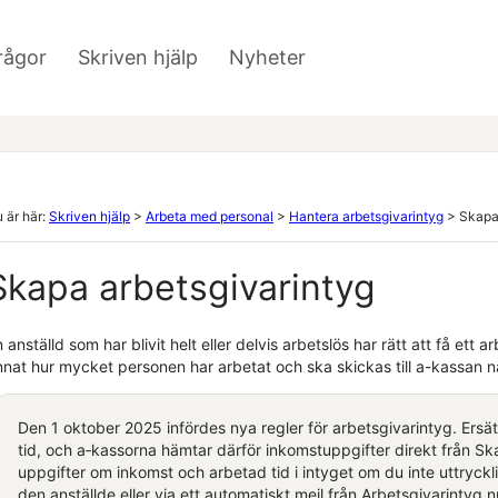
Hoppa över till huvudinnehåll
rågor
Skriven hjälp
Nyheter
»
»
 är här:
Skriven hjälp
>
Arbeta med personal
>
Hantera arbetsgivarintyg
>
Skapa
Skapa arbetsgivarintyg
 anställd som har blivit helt eller delvis arbetslös har rätt att få ett 
nnat hur mycket personen har arbetat och ska skickas till a-kassan n
Den 1 oktober 2025 infördes nya regler för arbetsgivarintyg. Ersät
tid, och a‑kassorna hämtar därför inkomstuppgifter direkt från Sk
uppgifter om inkomst och arbetad tid i intyget om du inte uttryck
den anställde eller via ett automatiskt mejl från Arbetsgivarintyg