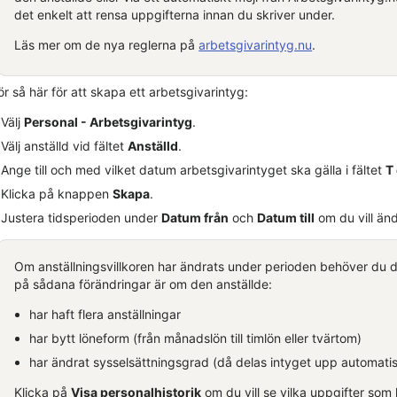
det enkelt att rensa uppgifterna innan du skriver under.
Läs mer om de nya reglerna på
arbetsgivarintyg.nu
.
r så här för att skapa ett arbetsgivarintyg:
Välj
Personal - Arbetsgivarintyg
.
Välj anställd vid fältet
Anställd
.
Ange till och med vilket datum arbetsgivarintyget ska gälla i fältet
T
Klicka på knappen
Skapa
.
Justera tidsperioden under
Datum från
och
Datum till
om du vill än
Om anställningsvillkoren har ändrats under perioden behöver du de
på sådana förändringar är om den anställde:
har haft flera anställningar
har bytt löneform (från månadslön till timlön eller tvärtom)
har ändrat sysselsättningsgrad
(då delas intyget upp automatis
Klicka på
Visa personalhistorik
om du vill se vilka uppgifter som h