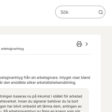
 arbetsgivarintyg
arbetsgivarintyg från sin arbetsgivare. Intyget visar bland
är den anställde söker arbetslöshetsersättning.
tningen baseras nu på inkomst i stället för arbetad
atteverket. Innan du signerar behöver du ta bort
ligen har blivit ombedd att lämna dem, antingen av
.nu. På arbetsgivarintyg.nu finns en knapp som gör