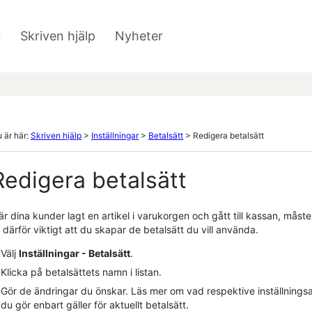
Hoppa över till huvudinnehåll
r
Skriven hjälp
Nyheter
»
»
 är här:
Skriven hjälp
>
Inställningar
>
Betalsätt
>
Redigera betalsätt
Redigera betalsätt
r dina kunder lagt en artikel i varukorgen och gått till kassan, måste 
 därför viktigt att du skapar de betalsätt du vill använda.
Välj
Inställningar - Betalsätt
.
Klicka på betalsättets namn i listan.
Gör de ändringar du önskar. Läs mer om vad respektive inställningsa
du gör enbart gäller för aktuellt betalsätt.