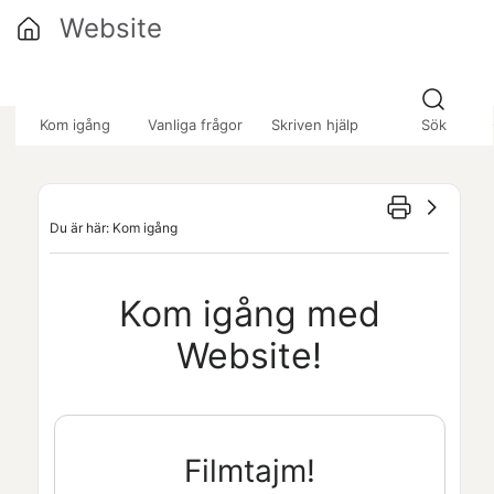
Hoppa över till huvudinnehåll
Website
»
»
Kom igång
Vanliga frågor
Skriven hjälp
Sök
Du är här:
Kom igång
Kom igång med
Website
!
Filmtajm!