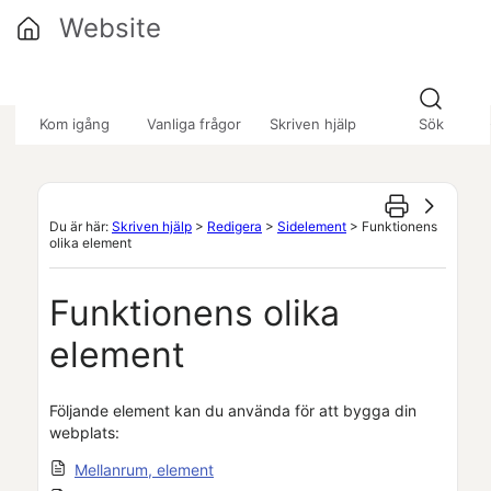
Hoppa över till huvudinnehåll
Website
»
»
Kom igång
Vanliga frågor
Skriven hjälp
Sök
Du är här:
Skriven hjälp
>
Redigera
>
Sidelement
>
Funktionens
olika element
Funktionens olika
element
Följande element kan du använda för att bygga din
webplats:
Mellanrum, element