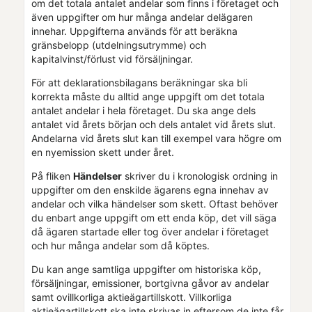
om det totala antalet andelar som finns i företaget och
även uppgifter om hur många andelar delägaren
innehar. Uppgifterna används för att beräkna
gränsbelopp (utdelningsutrymme) och
kapitalvinst/förlust vid försäljningar.
För att deklarationsbilagans beräkningar ska bli
korrekta måste du alltid ange uppgift om det totala
antalet andelar i hela företaget. Du ska ange dels
antalet vid årets början och dels antalet vid årets slut.
Andelarna vid årets slut kan till exempel vara högre om
en nyemission skett under året.
På fliken
Händelser
skriver du i kronologisk ordning in
uppgifter om den enskilde ägarens egna innehav av
andelar och vilka händelser som skett. Oftast behöver
du enbart ange uppgift om ett enda köp, det vill säga
då ägaren startade eller tog över andelar i företaget
och hur många andelar som då köptes.
Du kan ange samtliga uppgifter om historiska köp,
försäljningar, emissioner, bortgivna gåvor av andelar
samt ovillkorliga aktieägartillskott. Villkorliga
aktieägartillskott ska inte skrivas in eftersom de inte får