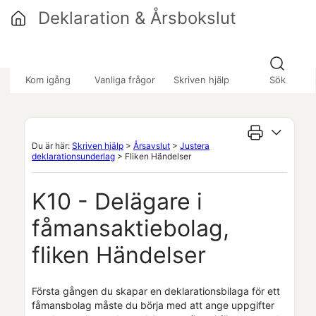
Hoppa över till huvudinnehåll
Deklaration & Årsbokslut
»
»
Kom igång
Vanliga frågor
Skriven hjälp
Sök
Du är här:
Skriven hjälp
>
Årsavslut
>
Justera
deklarationsunderlag
>
Fliken Händelser
K10 - Delägare i
fåmansaktiebolag,
fliken Händelser
Första gången du skapar en deklarationsbilaga för ett
fåmansbolag måste du börja med att ange uppgifter