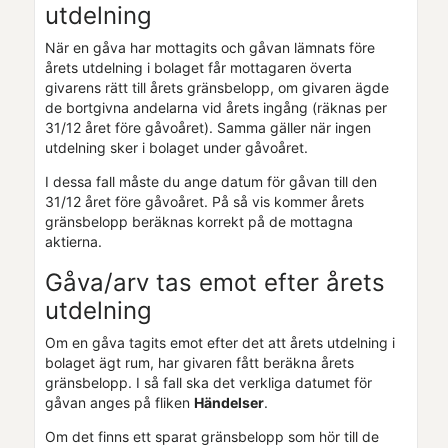
utdelning
När en gåva har mottagits och gåvan lämnats före
årets utdelning i bolaget får mottagaren överta
givarens rätt till årets gränsbelopp, om givaren ägde
de bortgivna andelarna vid årets ingång (räknas per
31/12 året före gåvoåret). Samma gäller när ingen
utdelning sker i bolaget under gåvoåret.
I dessa fall måste du ange datum för gåvan till den
31/12 året före gåvoåret. På så vis kommer årets
gränsbelopp beräknas korrekt på de mottagna
aktierna.
Gåva/arv tas emot efter årets
utdelning
Om en gåva tagits emot efter det att årets utdelning i
bolaget ägt rum, har givaren fått beräkna årets
gränsbelopp. I så fall ska det verkliga datumet för
gåvan anges på fliken
Händelser
.
Om det finns ett sparat gränsbelopp som hör till de