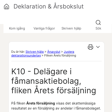
Hoppa över till huvudinnehåll
Deklaration & Årsbokslut
»
»
Kom igång
Vanliga frågor
Skriven hjälp
Sök
Du är här:
Skriven hjälp
>
Årsavslut
>
Justera
deklarationsunderlag
>
Fliken Årets försäljning
K10 - Delägare i
fåmansaktiebolag,
fliken Årets försäljning
På fliken
Årets försäljning
visas det skattemässiga
resultatet av en försäljning av andelar i fåmansbolaget.