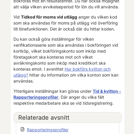
bokföras mot en resultatenhet. Du har också möjlighet
att välja vilken avvikelseperiod för lön du vill använda.
Vid
Tidkod för moms vid utlägg
anger du vilken kod
som ska användas för moms på utlägg vid överföring
till lönefunktionen. Det är också där du hittar koden.
Du kan också göra inställningar för vilken
verifikationsserie som ska användas i bokföringen vid
kortköp, vilket bokföringskonto som inköp med
företagskort ska konteras mot och vilket
avräkningskonto som inköp med kreditkort ska
konteras emot. I avsnittet
Hur bokförs kvitton och
utlägg?
hittar du information om vilka konton som kan
användas.
Ytterligare inställningar kan göras under
Tid & kvitton -
Rapporteringsprofiler
. Där anger du vilka fält
respektive medarbetare ska se vid tidsregistrering.
Relaterade avsnitt
Rapporteringsprofiler