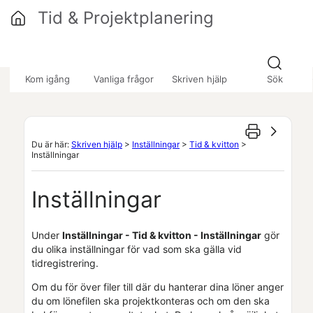
Hoppa över till huvudinnehåll
Tid & Projektplanering
»
»
»
Kom igång
Vanliga frågor
Skriven hjälp
Sök
Du är här:
Skriven hjälp
>
Inställningar
>
Tid & kvitton
>
Inställningar
Inställningar
Under
Inställningar - Tid & kvitton - Inställningar
gör
du olika inställningar för vad som ska gälla vid
tidregistrering.
Om du för över filer till där du hanterar dina löner anger
du om lönefilen ska projektkonteras och om den ska