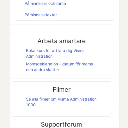
Påminnelser och ränta
Påminnelsetexter
Arbeta smartare
Boka kurs för att lära dig
Visma
Administration
Momsdeklaration – datum för moms
och andra skatter
Filmer
Se alla filmer om
Visma Administration
1000
Supportforum