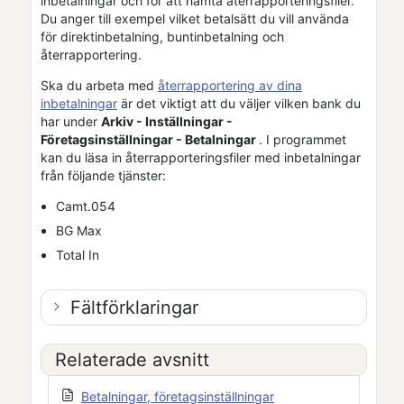
inbetalningar och för att hämta återrapporteringsfiler.
Du anger till exempel vilket betalsätt du vill använda
för direktinbetalning, buntinbetalning och
återrapportering.
Ska du arbeta med
återrapportering av dina
inbetalningar
är det viktigt att du väljer vilken bank du
har under
Arkiv - Inställningar -
Företagsinställningar
- Betalningar
. I programmet
kan du läsa in återrapporteringsfiler med inbetalningar
från följande tjänster:
Camt.054
BG Max
Total In
Fältförklaringar
Relaterade avsnitt
Betalningar, företagsinställningar