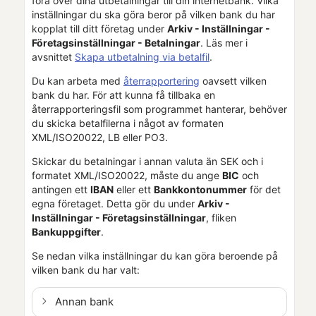
föra över dina utbetalningar till din internetbank. Vilka
inställningar du ska göra beror på vilken bank du har
kopplat till
ditt företag
under
Arkiv - Inställningar -
Företagsinställningar
- Betalningar
. Läs mer i
avsnittet
Skapa utbetalning via betalfil
.
Du kan arbeta med
återrapportering
oavsett vilken
bank du har. För att kunna få tillbaka en
återrapporteringsfil som programmet hanterar, behöver
du skicka betalfilerna i något av formaten
XML/ISO20022, LB eller PO3.
Skickar du betalningar i annan valuta än SEK och i
formatet XML/ISO20022, måste du ange
BIC
och
antingen ett
IBAN
eller ett
Bankkontonummer
för det
egna företaget. Detta gör du under
Arkiv -
Inställningar -
Företagsinställningar
, fliken
Bankuppgifter
.
Se nedan vilka inställningar du kan göra beroende på
vilken bank du har valt:
Annan bank