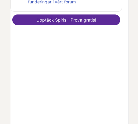
funderingar i vårt forum
Upptäck
Spiris
- Prova gratis!