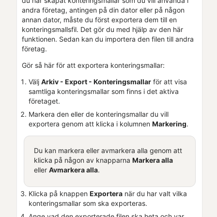
du har skapat konteringsmallar som du vill använda i
andra
företag
, antingen på din dator eller på någon
annan dator, måste du först exportera dem till en
konteringsmallsfil. Det gör du med hjälp av den här
funktionen. Sedan kan du importera den filen till andra
företag
.
Gör så här för att exportera konteringsmallar:
Välj
Arkiv - Export - Konteringsmallar
för att visa
samtliga konteringsmallar som finns i
det
aktiva
företaget
.
Markera den eller de konteringsmallar du vill
exportera genom att klicka i kolumnen
Markering
.
Du kan markera eller avmarkera alla genom att
klicka på någon av knapparna
Markera alla
eller
Avmarkera alla
.
Klicka på knappen
Exportera
när du har valt vilka
konteringsmallar som ska exporteras.
Ange vad den exporterade filen ska heta och var