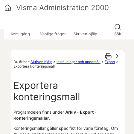
Hoppa över till huvudinnehåll
Visma Administration 2000
»
»
»
Kom igång
Vanliga frågor
Skriven hjälp
Sök
Du är här:
Skriven hjälp
>
Inställningar och underhåll
>
Export
>
Exportera konteringsmall
Exportera
konteringsmall
Programdelen finns under
Arkiv - Export -
Konteringsmallar
.
Konteringsmallar gäller specifikt för varje
företag
. Om