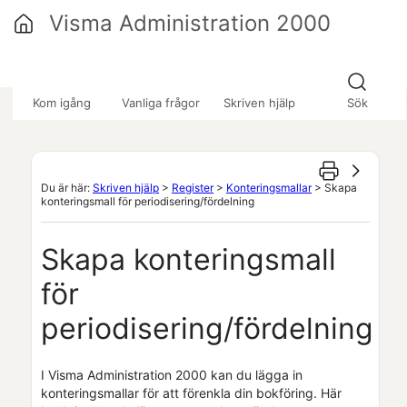
Hoppa över till huvudinnehåll
Visma Administration 2000
»
»
»
Kom igång
Vanliga frågor
Skriven hjälp
Sök
Du är här:
Skriven hjälp
>
Register
>
Konteringsmallar
>
Skapa
konteringsmall för periodisering/fördelning
Skapa konteringsmall
för
periodisering/fördelning
I
Visma Administration 2000
kan du lägga in
konteringsmallar för att förenkla din bokföring. Här