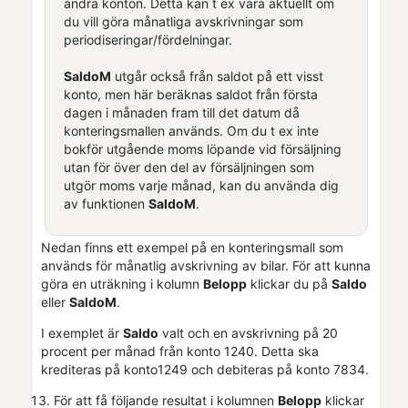
andra konton. Detta kan t ex vara aktuellt om
du vill göra månatliga avskrivningar som
periodiseringar/fördelningar.
SaldoM
utgår också från saldot på ett visst
konto, men här beräknas saldot från första
dagen i månaden fram till det datum då
konteringsmallen används. Om du t ex inte
bokför utgående moms löpande vid försäljning
utan för över den del av försäljningen som
utgör moms varje månad, kan du använda dig
av funktionen
SaldoM
.
Nedan finns ett exempel på en konteringsmall som
används för månatlig avskrivning av bilar. För att kunna
göra en uträkning i kolumn
Belopp
klickar du på
Saldo
eller
SaldoM
.
I exemplet är
Saldo
valt och en avskrivning på 20
procent per månad från konto 1240. Detta ska
krediteras på konto1249 och debiteras på konto 7834.
För att få följande resultat i kolumnen
Belopp
klickar