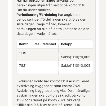
Här har funktionen
Saldo
använts och
beräkningen utgår från saldot på konto 1110.
Om du under rubriken
Periodisering/Fördelning
har angivit att
periodiseringen/fördelningen ska utföras den
sista dagen i varje månad, kommer
beräkningen att ske på detta kontos saldo den
sista dagen i varje månad.
Konto
Resultatenhet
Belopp
1119
-
Saldo(1110)*0,005
7821
Saldo(1110)*0,005
I kolumnen konto har kontot 1119 Ackumulerad
avskrivning byggnader samt kontot 7821
Avskrivning byggnader angivits. Den månatliga
avskrivningen ska bokföras i kredit på konto
1119 och i debet på konto 7821. Vid varje
tillfälle ska 0,5 % av saldot på konto 1110