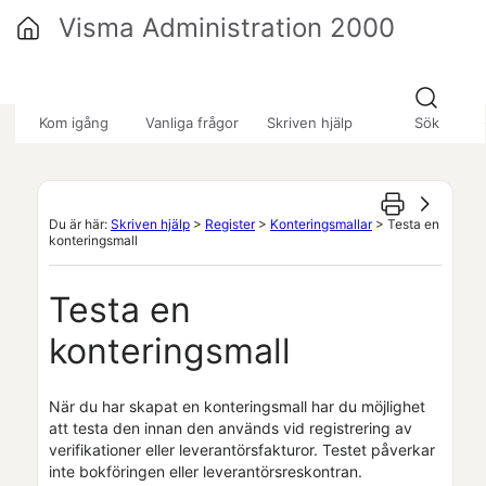
Hoppa över till huvudinnehåll
Visma Administration 2000
»
»
»
Kom igång
Vanliga frågor
Skriven hjälp
Sök
Du är här:
Skriven hjälp
>
Register
>
Konteringsmallar
>
Testa en
konteringsmall
Testa en
konteringsmall
När du har skapat en konteringsmall har du möjlighet
att testa den innan den används vid registrering av
verifikationer eller leverantörsfakturor. Testet påverkar
inte bokföringen eller leverantörsreskontran.