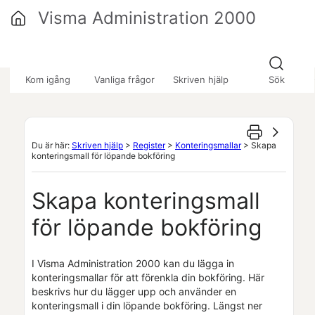
Hoppa över till huvudinnehåll
Visma Administration 2000
»
»
»
Kom igång
Vanliga frågor
Skriven hjälp
Sök
Du är här:
Skriven hjälp
>
Register
>
Konteringsmallar
>
Skapa
konteringsmall för löpande bokföring
Skapa konteringsmall
för löpande bokföring
I
Visma Administration 2000
kan du lägga in
konteringsmallar för att förenkla din bokföring. Här
beskrivs hur du lägger upp och använder en
konteringsmall i din löpande bokföring. Längst ner