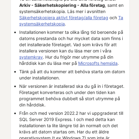
Arkiv - Säkerhetskopiering - Alla
företag
, samt en
systemsäkerhetskopia. Läs mer i avsnitten
Säkerhetskopiera aktivt företag/alla företag
och
Ta
systemsäkerhetskopia
.
Installationen kommer ta olika lång tid beroende på
datorns prestanda och hur mycket data som finns i
det installerade företaget
. Vad som krävs för att
installera versionen kan du läsa mer om i våra
systemkrav
. Hur du frigör mer utrymme på din
hårddisk kan du läsa mer på
Microsofts hemsida
.
Tänk på att du kommer att behöva starta om datorn
under installationen.
När versionen är installerad ska du gå in i
företaget
.
Företaget
konverteras och under den tiden kan
programmet behöva dubbelt så stort utrymme på
din hårddisk.
Från och med version 2022.2 har vi uppgraderat till
SQL Server 2019 Express. I och med detta kan
installationen ta lite längre tid än normalt och det
krävs att datorn startas om. Har du ett äldre
operativsystem (t ex Windows 7) som inte är