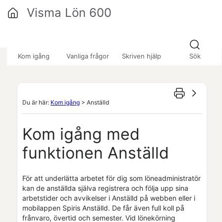
Hoppa över till huvudinnehåll
Visma Lön 600
»
»
»
Kom igång
Vanliga frågor
Skriven hjälp
Sök
Du är här:
Kom igång
>
Anställd
Kom igång med
funktionen
Anställd
För att underlätta arbetet för dig som löneadministratör
kan de anställda själva registrera och följa upp sina
arbetstider och avvikelser i
Anställd
på webben eller i
mobilappen
Spiris Anställd
. De får även full koll på
frånvaro, övertid och semester. Vid lönekörning