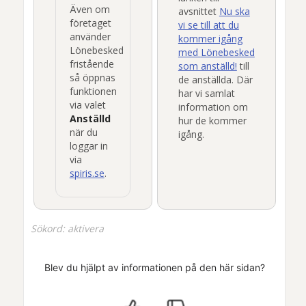
Även om
avsnittet
Nu ska
företaget
vi se till att du
använder
kommer igång
Lönebesked
med
Lönebesked
fristående
som anställd!
till
så öppnas
de anställda. Där
funktionen
har vi samlat
via valet
information om
Anställd
hur de kommer
när du
igång.
loggar in
via
spiris.se
.
Sökord: aktivera
Blev du hjälpt av informationen på den här sidan?