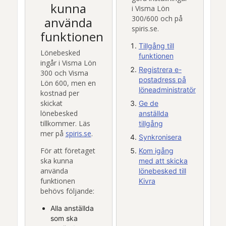
kunna
i
Visma Lön
300/600
och på
använda
spiris.se
.
funktionen
Tillgång till
Lönebesked
funktionen
ingår i
Visma Lön
Registrera e-
300
och
Visma
postadress på
Lön 600
, men en
löneadministratör
kostnad per
skickat
Ge de
lönebesked
anställda
tillkommer. Läs
tillgång
mer på
spiris.se
.
Synkronisera
För att företaget
Kom igång
ska kunna
med att skicka
använda
lönebesked till
funktionen
Kivra
behövs följande:
Alla anställda
som ska