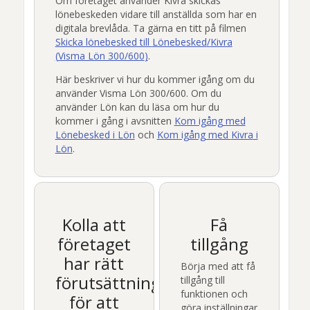
Om företaget använder
Kivra
skickas
lönebeskeden vidare till anställda som har en
digitala brevlåda. Ta gärna en titt på filmen
Skicka lönebesked till
Lönebesked
/
Kivra
(
Visma Lön 300/600
)
.
Här beskriver vi hur du kommer igång om du
använder
Visma Lön 300/600
. Om du
använder
Lön
kan du läsa om hur du
kommer i gång i avsnitten
Kom igång med
Lönebesked
i
Lön
och
Kom igång med
Kivra
i
Lön
.
Kolla att
Få
företaget
tillgång
har rätt
Börja med att få
förutsättningar
tillgång till
funktionen och
för att
göra inställningar