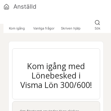
Hoppa över till huvudinnehåll
Anställd
»
»
»
Kom igång
Vanliga frågor
Skriven hjälp
Sök
Kom igång med
Lönebesked
i
Visma Lön 300/600
!