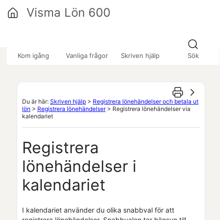
Hoppa över till huvudinnehåll
Visma Lön 600
»
»
»
Kom igång
Vanliga frågor
Skriven hjälp
Sök
Du är här:
Skriven hjälp
>
Registrera lönehändelser och betala ut
lön
>
Registrera lönehändelser
>
Registrera lönehändelser via
kalendariet
Registrera
lönehändelser i
kalendariet
I
kalendariet
använder du olika snabbval för att
registrera lönehändelser. Snabbvalen tar hänsyn till