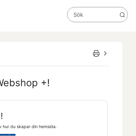
Webshop +
!
!
av hur du skapar din hemsida.