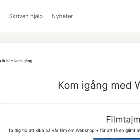
Hoppa över till huvudinnehåll
r
Skriven hjälp
Nyheter
»
»
 är här:
Kom igång
Kom igång med
Filmtajm
Ta dig tid att kika på vår film om
Webshop +
för att få en glimt 