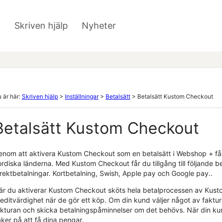
Hoppa över till huvudinnehåll
r
Skriven hjälp
Nyheter
»
»
 är här:
Skriven hjälp
>
Inställningar
>
Betalsätt
>
Betalsätt Kustom Checkout
Betalsätt Kustom Checkout
enom att aktivera Kustom Checkout som en betalsätt i
Webshop +
få
rdiska länderna. Med Kustom Checkout får du tillgång till följande be
rektbetalningar. Kortbetalning
, Swish
, Apple pay och Google pay..
är du aktiverar Kustom Checkout sköts hela betalprocessen av Kusto
reditvärdighet när de gör ett köp. Om din kund väljer något av faktu
akturan och skicka betalningspåminnelser om det behövs. När din kun
ker på att få dina pengar.