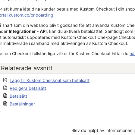
ör att kunna låta dina kunder betala med Kustom Checkout i din shop,
ortal.kustom.co/onboarding
.
å snart som din webshop blivit godkänd för att använda Kustom Che
nder
Integrationer - API
, kan du aktivera betalsättet. Samtidigt s
tt automatiskt uppdateras med Kustom Checkout One-page Checkout. Al
lir inaktiverade i samband med aktiveringen av Kustom Checkout.
ustom Checkout fullständiga villkor för Kustom Checkout hittar du
hä
Relaterade avsnitt
Lägg till Kustom Checkout som betalsätt
Redigera betalsätt
Betalsätt
Beställningar
Blev du hjälpt av informationen