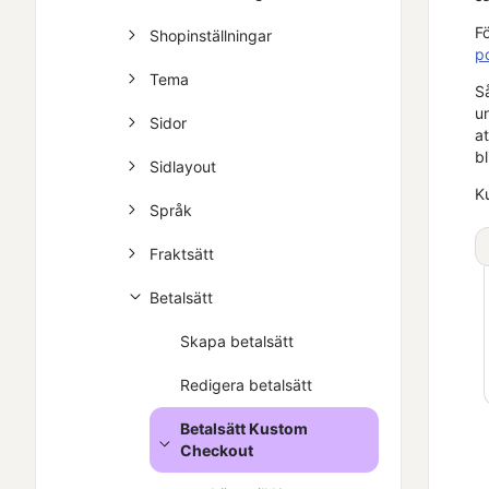
F
Shopinställningar
p
Tema
S
u
Sidor
a
b
Sidlayout
K
Språk
Fraktsätt
Betalsätt
Skapa betalsätt
Redigera betalsätt
Betalsätt Kustom
Checkout