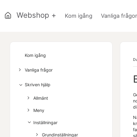
Webshop +
Kom igång
Vanliga frågo
Kom igång
Du
Vanliga frågor
Skriven hjälp
G
Allmänt
no
di
Meny
N
Inställningar
k
f
Grundinställningar
sä