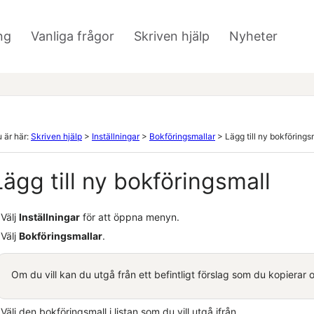
Hoppa över till huvudinnehåll
ng
Vanliga frågor
Skriven hjälp
Nyheter
»
»
»
 är här:
Skriven hjälp
>
Inställningar
>
Bokföringsmallar
>
Lägg till ny bokförings
Lägg till ny bokföringsmall
Välj
Inställningar
för att öppna menyn.
Välj
Bokföringsmallar
.
Om du vill kan du utgå från ett befintligt förslag som du kopierar 
Välj den bokföringsmall i listan som du vill utgå ifrån.