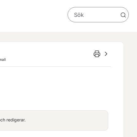
mall
och redigerar.