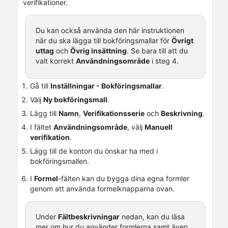
verifikationer.
Du kan också använda den här instruktionen
när du ska lägga till bokföringsmallar för
Övrigt
uttag
och
Övrig insättning
. Se bara till att du
valt korrekt
Användningsområde
i steg 4.
Gå till
Inställningar - Bokföringsmallar
.
Välj
Ny bokföringsmall
.
Lägg till
Namn
,
Verifikationsserie
och
Beskrivning
.
I fältet
Användningsområde
, välj
Manuell
verifikation
.
Lägg till de konton du önskar ha med i
bokföringsmallen.
I
Formel
-fälten kan du bygga dina egna formler
genom att använda formelknapparna ovan.
Under
Fältbeskrivningar
nedan, kan du läsa
mer om hur du använder formlerna samt även