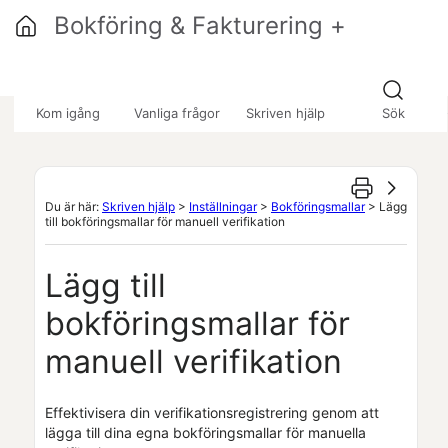
Hoppa över till huvudinnehåll
Bokföring & Fakturering +
»
»
»
Kom igång
Vanliga frågor
Skriven hjälp
Sök
Du är här:
Skriven hjälp
>
Inställningar
>
Bokföringsmallar
>
Lägg
till bokföringsmallar för manuell verifikation
Lägg till
bokföringsmallar för
manuell verifikation
Effektivisera din verifikationsregistrering genom att
lägga till dina egna bokföringsmallar för manuella