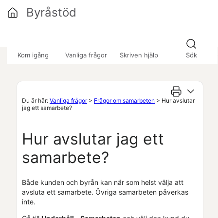
Hoppa över till huvudinnehåll
Byråstöd
»
»
»
Kom igång
Vanliga frågor
Skriven hjälp
Sök
Du är här:
Vanliga frågor
>
Frågor om samarbeten
>
Hur avslutar
jag ett samarbete?
Hur avslutar jag ett
samarbete?
Både kunden och byrån kan när som helst välja att
avsluta ett samarbete. Övriga samarbeten påverkas
inte.