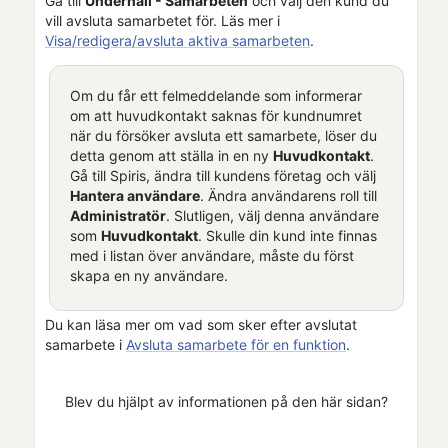
Gå till
Underhåll - Samarbeten
och välj den kund du
vill avsluta samarbetet för. Läs mer i
Visa/redigera/avsluta aktiva samarbeten
.
Om du får ett felmeddelande som informerar
om att huvudkontakt saknas för kundnumret
när du försöker avsluta ett samarbete, löser du
detta genom att ställa in en ny
Huvudkontakt
.
Gå till
Spiris
, ändra till kundens företag och välj
Hantera användare
. Ändra användarens roll till
Administratör
. Slutligen, välj denna användare
som
Huvudkontakt
. Skulle din kund inte finnas
med i listan över användare, måste du först
skapa en ny användare.
Du kan läsa mer om vad som sker efter avslutat
samarbete i
Avsluta samarbete för en funktion
.
Blev du hjälpt av informationen på den här sidan?