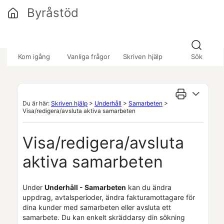
Hoppa över till huvudinnehåll
Byråstöd
»
»
»
Kom igång
Vanliga frågor
Skriven hjälp
Sök
Du är här:
Skriven hjälp
>
Underhåll
>
Samarbeten
>
Visa/redigera/avsluta aktiva samarbeten
Visa/redigera/avsluta
aktiva samarbeten
Under
Underhåll - Samarbeten
kan du ändra
uppdrag, avtalsperioder, ändra fakturamottagare för
dina kunder med samarbeten eller avsluta ett
samarbete. Du kan enkelt skräddarsy din sökning