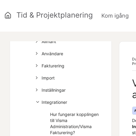
Spcs?
Tid & Projektplanering
Kom igång
Användare i programmet
»
Administratör i programmet
Allmänt
Användare
Du
Pr
Fakturering
Import
Inställningar
Integrationer
A
Hur fungerar kopplingen
D
till Visma
I
Administration/Visma
s
Fakturering?