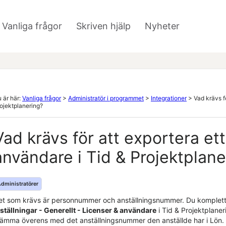
Hoppa över till huvudinnehåll
Vanliga frågor
Skriven hjälp
Nyheter
»
»
 är här:
Vanliga frågor
>
Administratör i programmet
>
Integrationer
>
Vad krävs f
ojektplanering?
Vad krävs för att exportera et
användare i
Tid & Projektplane
dministratörer
et som krävs är personnummer och anställningsnummer. Du komplette
nställningar - Generellt - Licenser & användare
i
Tid & Projektplaner
tämma överens med det anställningsnummer den anställde har i
Lön
.