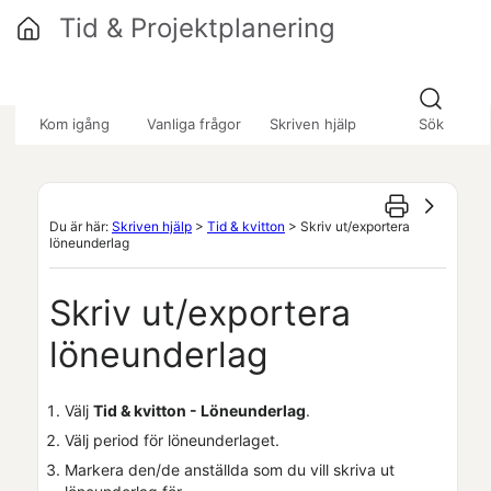
Hoppa över till huvudinnehåll
Tid & Projektplanering
»
»
»
Kom igång
Vanliga frågor
Skriven hjälp
Sök
Du är här:
Skriven hjälp
>
Tid & kvitton
>
Skriv ut/exportera
löneunderlag
Skriv ut/exportera
löneunderlag
Välj
Tid & kvitton - Löneunderlag
.
Välj period för löneunderlaget.
Markera den/de anställda som du vill skriva ut