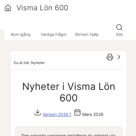
Hoppa över till huvudinnehåll
Visma Lön 600
»
»
»
Kom igång
Vanliga frågor
Skriven hjälp
Sök
Du är här:
Nyheter
Nyheter i
Visma Lön
600
Version 2026.1
Mars 2026
Den senaste versionen installerar du enklast via